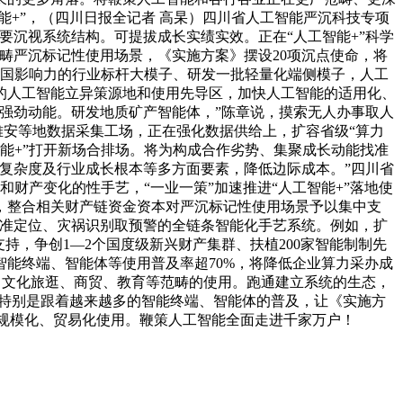
能+”，（四川日报全记者 高杲）四川省人工智能严沉科技专项
要沉视系统结构。可提拔成长实绩实效。正在“人工智能+”科学
范畴严沉标记性使用场景，《实施方案》摆设20项沉点使命，将
全国影响力的行业标杆大模子、研发一批轻量化端侧模子，人工
的人工智能立异策源地和使用先导区，加快人工智能的适用化、
强劲动能。研发地质矿产智能体，”陈章说，摸索无人办事取人
雅安等地数据采集工场，正在强化数据供给上，扩容省级“算力
能+”打开新场合排场。将为构成合作劣势、集聚成长动能找准
复杂度及行业成长根本等多方面要素，降低边际成本。”四川省
财产变化的性手艺，“一业一策”加速推进“人工智能+”落地使
，整合相关财产链资金资本对严沉标记性使用场景予以集中支
精准定位、灾祸识别取预警的全链条智能化手艺系统。例如，扩
持，争创1—2个国度级新兴财产集群、扶植200家智能制制先
能终端、智能体等使用普及率超70%，将降低企业算力采办成
、文化旅逛、商贸、教育等范畴的使用。跑通建立系统的生态，
“特别是跟着越来越多的智能终端、智能体的普及，让《实施方
’规模化、贸易化使用。鞭策人工智能全面走进千家万户！