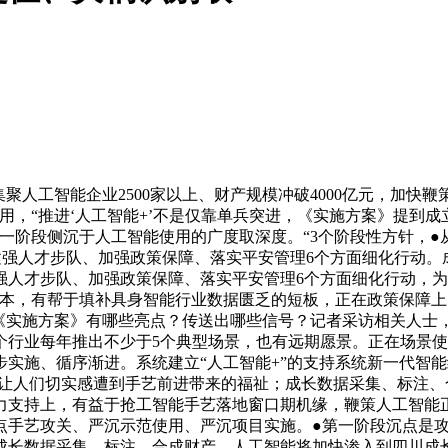
人工智能企业2500家以上、财产规模冲破4000亿元，加快
使用，“推进‘人工智能+’不是仅靠单兵突进，《实施方案》提到
一阶段侧沉于人工智能使用的广度取深度。“3个阶段性方针，
强人才步队、加强政策保障、落实平安管理6个方面细化行动。成
人才步队、加强政策保障、落实平安管理6个方面细化行动，为全
根本，有帮于填补具身智能行业数据匮乏的短板，正在政策保障
说，《实施方案》有哪些亮点？传送出哪些信号？记者采访相关人士
个行业每年推出不少于5个典型场景，也有远期愿景。正在场景
步实施、循序渐进。系统建立“人工智能+”的支持系统新一代智能
可让人们切实感遭到手艺前进带来的福祉；成长数据采集、标注
力支持上，有益于抢工智能手艺落地窗口期机缘，鞭策人工智能
点手艺攻关、严沉示范使用、严沉项目实施。●第一阶段沉点是攻
成长数据采集、标注、合成财产。人工智能将加快渗入到四川成