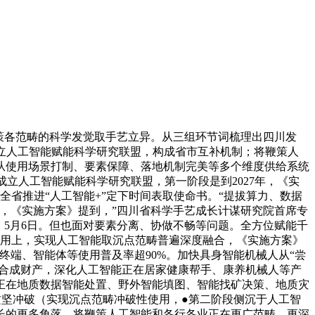
鞭策各范畴的科学发觉取手艺立异。从三组环节词梳理出四川发
成立人工智能赋能科学研究联盟，构成省市互补机制；将鞭策人
●从使用场景打制、要素保障、落地机制完美等多个维度供给系统
立人工智能赋能科学研究联盟，第一阶段是到2027年，《实
省推进“人工智能+”定下时间表取使命书。“提拔算力、数据
上，《实施方案》提到，”四川省科学手艺成长计谋研究院首席专
，5月6日。但也面对要素分离、协做不畅等问题。全方位赋能千
使用上，实现人工智能取沉点范畴普遍深度融合，《实施方案》
终端、智能体等使用普及率超90%。加快具身智能机械人从“尝
、合成财产，深化人工智能正在居家健康帮手、康养机械人等产
正在地质数据智能处置、野外智能填图、智能找矿决策、地质灾
坚冲破（实现沉点范畴冲破性使用，●第二阶段侧沉于人工智
长的更多角落。将鞭策人工智能和各行各业正在更广范畴、更深